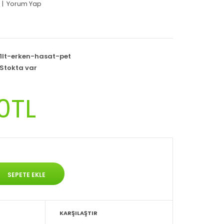
|
Yorum Yap
1lt-erken-hasat-pet
Stokta var
0TL
KARŞILAŞTIR