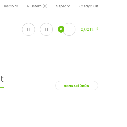
Hesabım
A. Listem (0)
Sepetim
Kasaya Git
0,00TL
0
t
SONRAKI ÜRÜN