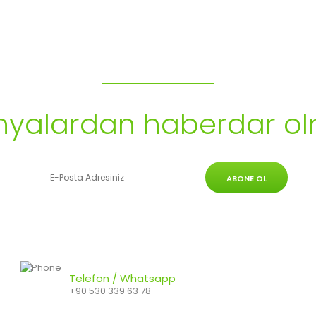
Bülten Aboneliği
alardan haberdar ol
ABONE OL
Telefon / Whatsapp
+90 530 339 63 78