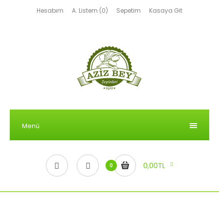
Hesabım
A. Listem (0)
Sepetim
Kasaya Git
Menü
0,00TL
0